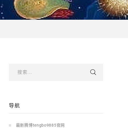
搜索...
导航
最新腾博tengbo9885官网