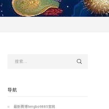
搜索...
导航
最新腾博tengbo9885官网