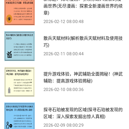
画世界(无尽漫画：探索全新漫画世界的续
章)
2026-02-12 08:00:48
散兵天赋材料(解析散兵天赋材料及使用技
巧)
2026-02-11 08:00:44
提升游戏体验，神武辅助全面揭秘！(神武
辅助：提高游戏体验揭秘)
2026-02-10 08:00:36
探寻石珀被发现的区域(探寻石珀被发现的
区域：深入探索发掘出惊人真相)
2026-02-09 08:00:29