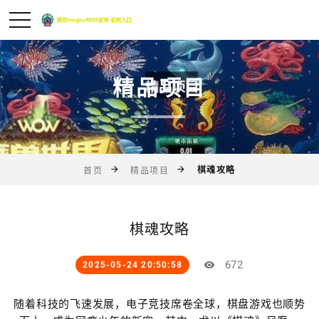
精品项目
棋魂攻略
首页
精品项目
棋魂攻略
672
2025-05-24 20:50:58
随着科技的飞速发展，电子竞技席卷全球，棋盘游戏也顺势