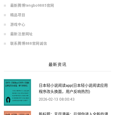
最新腾博tengbo9885官网
精品项目
游戏中心
最新注册网址
联系腾博888官网诚信
最新资讯
日本轻小说阅读app(日本轻小说阅读应用
程序改头换面，用户反响热烈)
2026-02-13 08:00:43
新标题：无尽漫画：引领你进入全新的漫