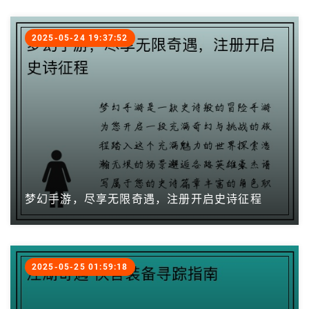
2025-05-24 19:37:52
梦幻手游，尽享无限奇遇，注册开启史诗征程
2025-05-25 01:59:18