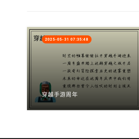
2025-05-31 07:35:48
穿越手游周年