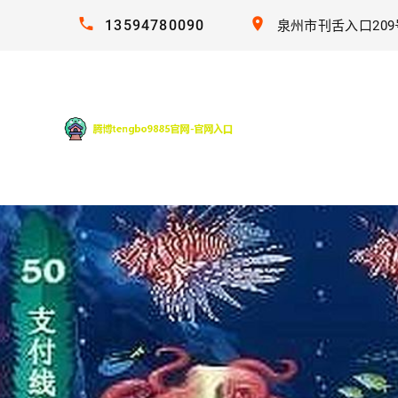
13594780090
泉州市刊舌入口209