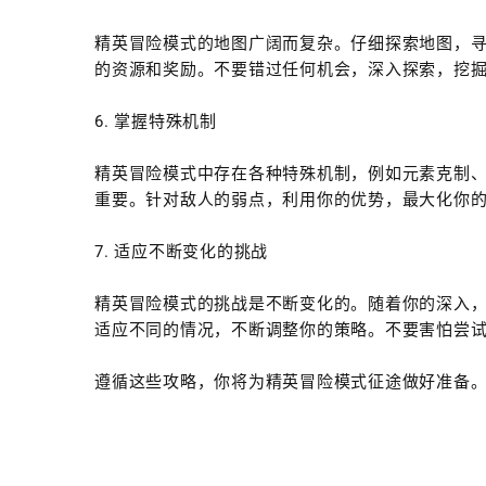
精英冒险模式的地图广阔而复杂。仔细探索地图，
的资源和奖励。不要错过任何机会，深入探索，挖
6. 掌握特殊机制
精英冒险模式中存在各种特殊机制，例如元素克制、
重要。针对敌人的弱点，利用你的优势，最大化你
7. 适应不断变化的挑战
精英冒险模式的挑战是不断变化的。随着你的深入
适应不同的情况，不断调整你的策略。不要害怕尝
遵循这些攻略，你将为精英冒险模式征途做好准备