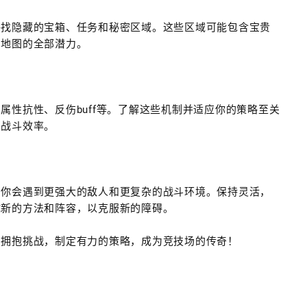
寻找隐藏的宝箱、任务和秘密区域。这些区域可能包含宝贵
掘地图的全部潜力。
属性抗性、反伤buff等。了解这些机制并适应你的策略至关
的战斗效率。
，你会遇到更强大的敌人和更复杂的战斗环境。保持灵活，
试新的方法和阵容，以克服新的障碍。
。拥抱挑战，制定有力的策略，成为竞技场的传奇！