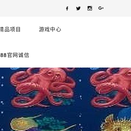
精品项目
游戏中心
88官网诚信