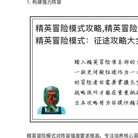
1. 构建强力阵容
精英冒险模式对阵容强度要求極高。专注培养核心