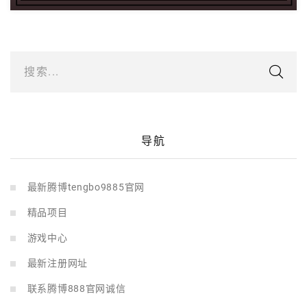
搜索...
导航
最新腾博tengbo9885官网
精品项目
游戏中心
最新注册网址
联系腾博888官网诚信