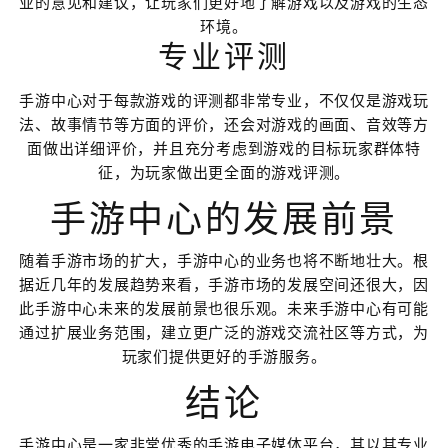
业的意见和建议，让玩家们更好地了解游戏以及游戏的生态
环境。
专业评测
手游中心对于每款游戏的评测都非常专业，不仅仅是游戏玩
法、故事情节等方面的评价，还会对游戏的画面、音效等方
面做出详细评价，并且充分考虑到游戏的目标玩家群体特
征，为玩家做出更全面的游戏评测。
手游中心的发展前景
随着手游市场的扩大，手游中心的业务也将不断地壮大。根
据近几年的发展趋势来看，手游市场的发展空间还很大，因
此手游中心未来的发展前景也很乐观。未来手游中心有可能
通过扩展业务范围，建立更广泛的游戏交流社区等方式，为
玩家们提供更好的手游服务。
结论
手游中心是一家非常优秀的手游电子媒体平台，其以其专业