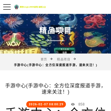
精品项目
首页
精品项目
手游中心(手游中心：全方位深度报道手游，速来关注！)
手游中心(手游中心：全方位深度报道手游，
速来关注！)
858
2026-02-07 08:00:29