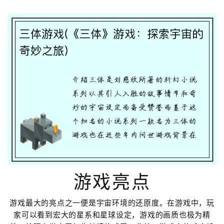
游戏亮点
游戏最大的亮点之一便是宇宙环境的还原度。在游戏中，玩
家可以看到宏大的星系和星球设定，游戏的画质也极为精