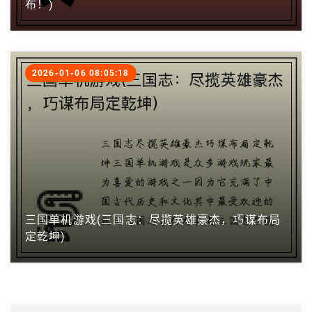
布！)
2026-01-06 08:05:18
三国单机游戏(三国志：尽揽英雄豪杰，巧谋布局
定乾坤)