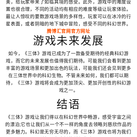
美，给玩家带来了如临其境的感受。此外，游戏中的难度设
置也很合理，不同的活动均有相应的难度等级让玩家体验。
最让人惊叹的要数游戏场景的多样性，玩家可以在冰冷的行
星表面，或者阴暗的地下城中冒险，感受不同的科幻世界。
腾博汇官网官方网址
游戏未来发展
如今，《三体》游戏已成为了一款备受期待的经典科幻游
戏，而它的未来发展也值得我们期待。可能我们会看到更加
丰富的游戏场景和更加出色的玩法，可能我们还会见到更多
在三体世界中的科幻生物。不管未来如何，我们都可以期
待，《三体》游戏将会成为更加顶尖、更加开创性的科幻游
戏之一。
结语
《三体》游戏让我们得以在科幻世界中畅游，感受宇宙之间
的漂泊;它也让我们从一个不一样的角度去领略刘慈欣作品的
更多魅力。科幻是无穷无尽的，而《三体》游戏也将为我们