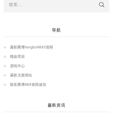
搜索...
导航
最新腾博tengbo9885官网
精品项目
游戏中心
最新注册网址
联系腾博888官网诚信
最新资讯