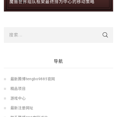
魔兽世界组队框架最终排为中心的移动策略
搜索...
导航
最新腾博tengbo9885官网
精品项目
游戏中心
最新注册网址