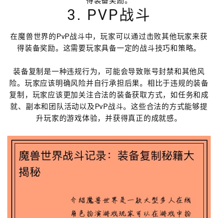
得装备奖励。
3. PVP战斗
在魔兽世界的PvP战斗中，玩家可以通过击败其他玩家来获
得装备奖励。这需要玩家具备一定的战斗技巧和策略。
装备复制是一种违规行为，可能会导致账号封禁和其他风
险。玩家应该明确风险并自行承担后果。相比于违规的装备
复制，玩家应该更加关注合法的装备获取方式，如任务和成
就、副本和团队活动以及PvP战斗。这些合法的方式能够提
升玩家的游戏体验，并获得真正的成就感。