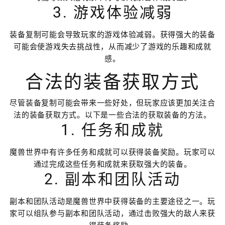
3. 游戏体验减弱
装备复制可能会导致玩家的游戏体验减弱。获得强大的装备
可能会使游戏失去挑战性，从而减少了游戏的乐趣和成就
感。
合法的装备获取方式
尽管装备复制可能会带来一些好处，但玩家应该更加关注合
法的装备获取方式。以下是一些合法的获取装备的方法。
1. 任务和成就
魔兽世界中有许多任务和成就可以获得装备奖励。玩家可以
通过完成这些任务和成就来获取强大的装备。
2. 副本和团队活动
副本和团队活动是魔兽世界中获得装备的主要途径之一。玩
家可以组队参与副本和团队活动，通过击败强大的敌人来获