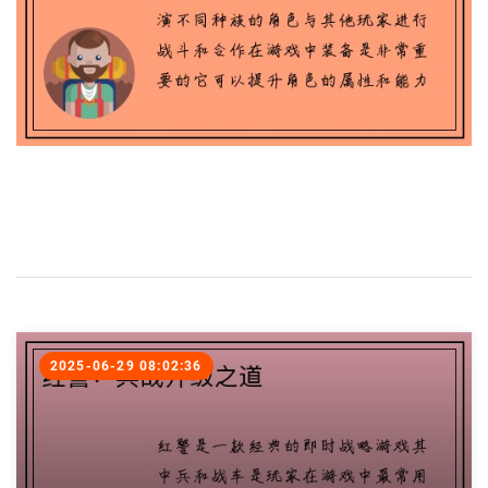
2025-06-29 08:02:36