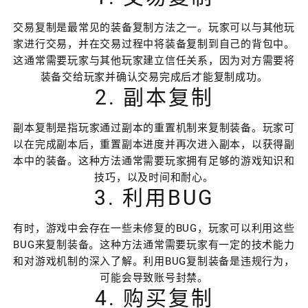
交易复制是最常见的装备复制方法之一。玩家可以与其他玩
家进行交易，并在交易过程中将装备复制到自己的背包中。
这通常需要玩家与其他玩家建立信任关系，因为对方需要将
装备交给玩家并确认交易完成后才能复制成功。
2. 副本复制
副本复制是指玩家通过副本的重置机制来复制装备。玩家可
以在完成副本后，重置副本进度并再次进入副本，以获得副
本中的装备。这种方法通常需要玩家拥有足够的游戏知识和
技巧，以及时间和耐心。
3. 利用BUG
有时，游戏中会存在一些未修复的BUG，玩家可以利用这些
BUG来复制装备。这种方法通常需要玩家有一定的技术能力
和对游戏机制的深入了解。利用BUG复制装备是违规行为，
可能会导致账号封禁。
4. 购买复制