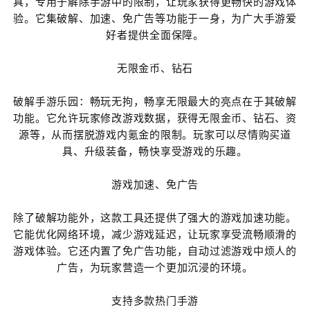
具，专用于解除手游中的限制，让玩家获得更畅快的游戏体
验。它集破解、加速、免广告等功能于一身，为广大手游爱
好者提供全面保障。
无限金币、钻石
破解手游乐园：畅玩无拘，畅享无限最大的亮点在于其破解
功能。它允许玩家修改游戏数据，获得无限金币、钻石、资
源等，从而摆脱游戏内氪金的限制。玩家可以尽情购买道
具、升级装备，畅快享受游戏的乐趣。
游戏加速、免广告
除了破解功能外，这款工具还提供了强大的游戏加速功能。
它能优化网络环境，减少游戏延迟，让玩家享受流畅顺滑的
游戏体验。它还内置了免广告功能，自动过滤游戏中烦人的
广告，为玩家营造一个更加沉浸的环境。
支持多款热门手游