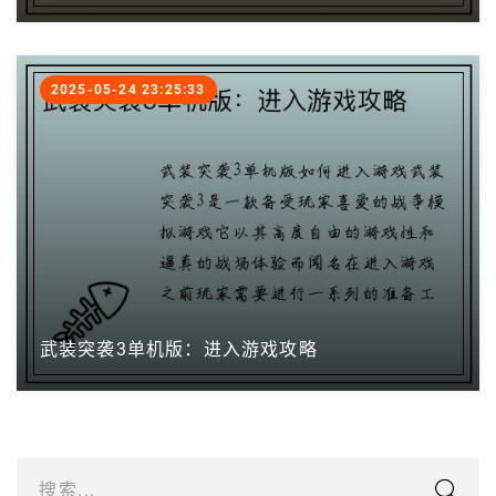
2025-05-24 23:25:33
武装突袭3单机版：进入游戏攻略
搜索...