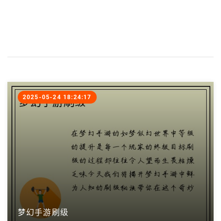
2025-05-24 18:24:17
梦幻手游刷级