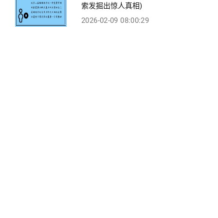
索发掘出惊人真相)
2026-02-09 08:00:29