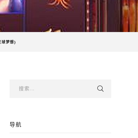
球梦想)
搜索...
导航