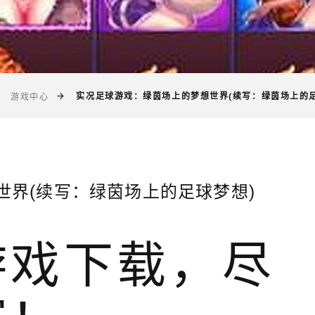
实况足球游戏：绿茵场上的梦想世界(续写：绿茵场上的足
游戏中心
世界(续写：绿茵场上的足球梦想)
游戏下载，尽