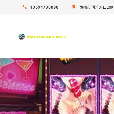
13594780090
泉州市刊舌入口209