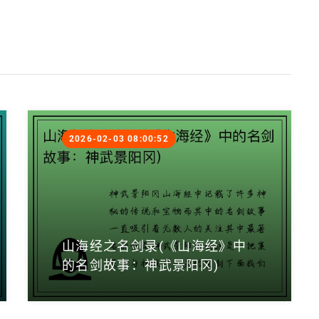
2026-02-03 08:00:52
山海经之名剑录(《山海经》中
的名剑故事：神武景阳冈)