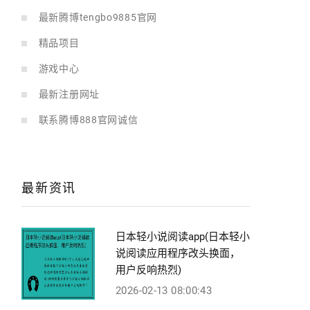
最新腾博tengbo9885官网
精品项目
游戏中心
最新注册网址
联系腾博888官网诚信
最新资讯
日本轻小说阅读app(日本轻小
说阅读应用程序改头换面，
用户反响热烈)
2026-02-13 08:00:43