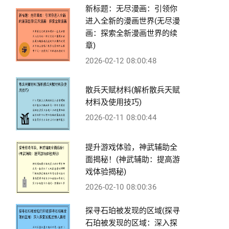
新标题：无尽漫画：引领你
进入全新的漫画世界(无尽漫
画：探索全新漫画世界的续
章)
2026-02-12 08:00:48
散兵天赋材料(解析散兵天赋
材料及使用技巧)
2026-02-11 08:00:44
提升游戏体验，神武辅助全
面揭秘！(神武辅助：提高游
戏体验揭秘)
2026-02-10 08:00:36
探寻石珀被发现的区域(探寻
石珀被发现的区域：深入探