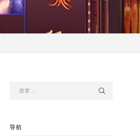
搜索...
导航