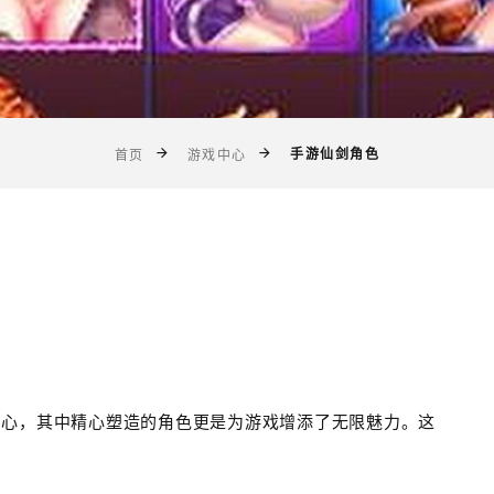
手游仙剑角色
首页
游戏中心
的心，其中精心塑造的角色更是为游戏增添了无限魅力。这