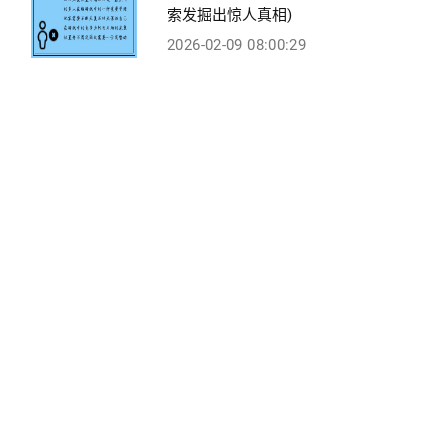
索发掘出惊人真相)
2026-02-09 08:00:29